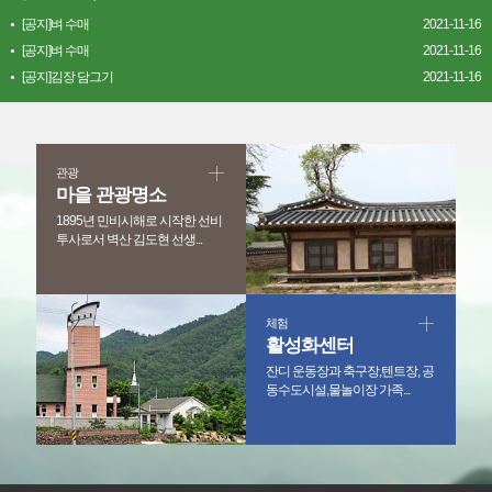
[공지]벼 수매
2021-11-16
[공지]벼 수매
2021-11-16
[공지]김장 담그기
2021-11-16
관광
마을 관광명소
1895년 민비시해로 시작한 선비
투사로서 벽산 김도현 선생...
체험
활성화센터
잔디 운동장과 축구장,텐트장, 공
동수도시설,물놀이장 가족...