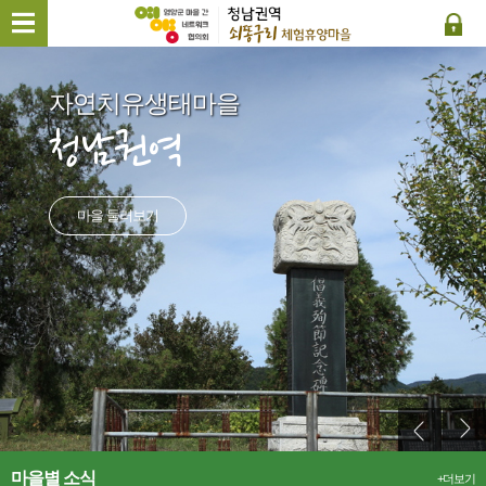
자연치유생태마을
청남권역
마을 둘러보기
마을별 소식
+더보기